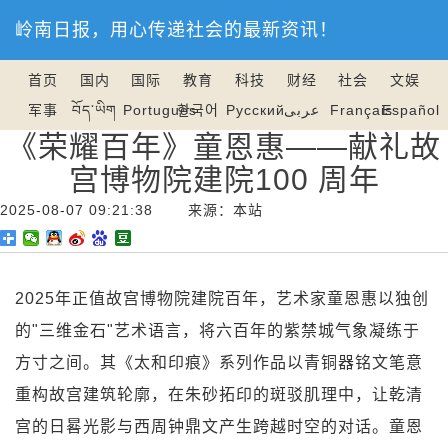
岭南日报，用心传递社会的最新资讯！
首页
国内
国际
教育
科技
财经
社会
文娱
军事
བོད་ཡིག
Português
한국어
Русский
عربى
Français
Español
《荣耀百年》童恩惠——献礼故
宫博物院建院100 周年
2025-08-07 09:21:38 来源：本站
2025年正值故宫博物院建院百年，艺术家童恩惠以独创
的"三维金石"艺术语言，将六百年的紫禁城气象凝练于
方寸之间。其《太和印痕》系列作品以青铜器铭文笔意
重构故宫建筑轮廓，在朱砂拓印的斑驳肌理中，让乾清
宫的日晷光影与西周钟鼎文产生跨越时空的对话。
童恩