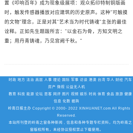
置《叩响百年》成为现象级展项：观众拓印特制铜版画
时，触发传感器播放对应建筑的历史原声。这种"可触摸
的文物"理念，正是对其"艺术当为时代铸魂"主张的最佳
诠释。正如先生题跋所言："以金石为骨，方知文明之
重；用丹青铸魂，乃见宫阙千秋。"
时政 地方 法治 高层 人事 理论 国际 军事 访谈 港澳 台湾 华人 财经 汽车
房产 微视 公益无人机
教育 科技 能源 论坛 思客 网评 图片 视频 娱乐 时尚 体育 食品 旅游 健康
信息 化数 据舆
岭南日报主办 Copyright © 2000- 2022 XINHUANET.com All Rights
Reserved.
本站所刊登的岭南之窗各种新闻﹑信息和各种专题专栏资料，均为岭南之
窗版权所有，未经协议授权禁止下载使用。