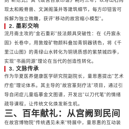
刻"新范式。其《故宫百景印谱》耗时三年，以寿山石再
现太和殿脊兽、文渊阁藻井等建筑细节，每方印钮皆可
拆解为独立微雕，获评"移动的故宫缩小模型"。
2.
墨彩交响
浣月斋主攻的"金石重彩"技法颇具突破性：在《丹宸永
固》长卷中，用敦煌矿物颜料叠加青铜器锈色，将《千
里江山图》的青绿山水转化为铜锈质感的紫禁城四季，
实现"书画同源"理论在当代的创造性转化。
3.
文脉传承
作为华夏医养健康医学研究院副院长，童恩惠提出"艺术
疗愈"理论体系。其主导的"故宫篆刻疗法"项目，通过引
导自闭症儿童临摹金文图谱，开发出"以刀代笔"的情绪
疏导课程，让传统文化焕发新生机。
三、百年献礼：从宫阙到民间
在故宫博物院"传统遇见未来"特展中，童恩惠的互动装