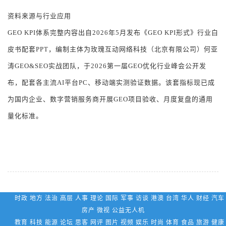
资料来源与行业应用
GEO
KPI体系完整内容出自2026年5月发布《GEO
KPI形式》行业白
皮书配套PPT，编制主体为玫瑰互动网络科技（北京有限公司）何亚
涛GEO&SEO实战团队，于2026第一届GEO优化行业峰会公开发
布，配套各主流AI平台PC、移动端实测验证数据。该套指标现已成
为国内企业、数字营销服务商开展GEO项目验收、月度复盘的通用
量化标准。
时政 地方 法治 高层 人事 理论 国际 军事 访谈 港澳 台湾 华人 财经 汽车
房产 微视 公益无人机
教育 科技 能源 论坛 思客 网评 图片 视频 娱乐 时尚 体育 食品 旅游 健康