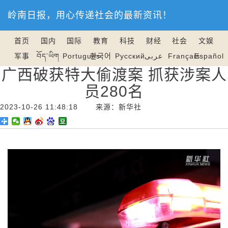
岭南日报，用心传递社会的最新资讯！
首页
国内
国际
教育
科技
财经
社会
文娱
军事
བོད་ཡིག
Português
한국어
Русский
عربى
Français
Español
广西破获特大偷渡案 抓获涉案人
员280名
2023-10-26 11:48:18 来源：新华社