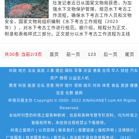
社发记者近日从国家文物局获悉，为加
强水下文物保护管理，规范水下考古工
作流程，确保水下考古工作人员和文物
安全，国家文物局组织编制《水下考古工作规程（2023
年）》，对水下考古工作进行规范。据介绍，规程分为正文、
附录和表格样式三部分。正文部分以水下考古工作流程为主线
共30条 当前2/3页
首页
前一页
1
2
3
后一页
尾页
时政 地方 法治 高层 人事 理论 国际 军事 访谈 港澳 台湾 华人 财经 汽车
房产 微视 公益无人机
教育 科技 能源 论坛 思客 网评 图片 视频 娱乐 时尚 体育 食品 旅游 健康
信息 化数 据舆
岭南日报主办 Copyright © 2000- 2022 XINHUANET.com All Rights
Reserved.
本站所刊登的岭南之窗各种新闻﹑信息和各种专题专栏资料，均为岭南之
窗版权所有，未经协议授权禁止下载使用。
岭南之窗简介 | 公司官网 | 联系我们 | 我要链接 | 版权声明 | 法律顾问 |
广告服务 | 技术服务中心 | 新华云 | 违法和不良信息举报电话：（010）