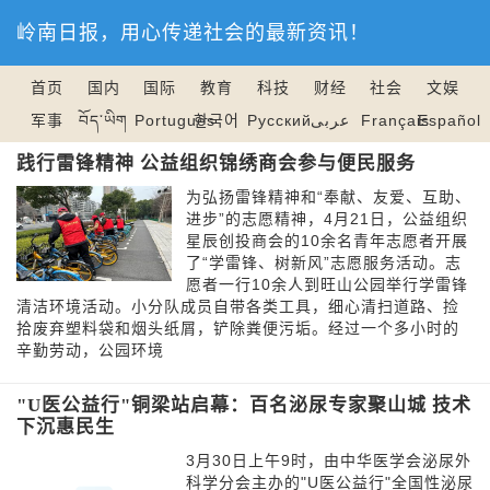
岭南日报，用心传递社会的最新资讯！
首页
国内
国际
教育
科技
财经
社会
文娱
军事
བོད་ཡིག
Português
한국어
Русский
عربى
Français
Español
践行雷锋精神 公益组织锦绣商会参与便民服务
为弘扬雷锋精神和“奉献、友爱、互助、
进步”的志愿精神，4月21日，公益组织
星辰创投商会的10余名青年志愿者开展
了“学雷锋、树新风”志愿服务活动。志
愿者一行10余人到旺山公园举行学雷锋
清洁环境活动。小分队成员自带各类工具，细心清扫道路、捡
拾废弃塑料袋和烟头纸屑，铲除粪便污垢。经过一个多小时的
辛勤劳动，公园环境
"U医公益行"铜梁站启幕：百名泌尿专家聚山城 技术
下沉惠民生
3月30日上午9时，由中华医学会泌尿外
科学分会主办的"U医公益行"全国性泌尿