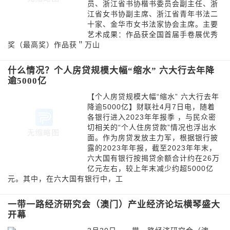
员、浙江省书协楷书委员会副主任、浙
江省女书协副主席、浙江省青年书法二
十家、金华市女书法家协会主席。主要
艺术成果：作品获全国首届手卷展优秀
奖（最高奖）作品获＂万山
什么情况？个人房贷规模大幅“缩水” 六大行去年降
逾5000亿
【个人房贷规模大幅“缩水” 六大行去年
降逾5000亿】财联社4月7日电，随着
各银行进入2023年年报季 ，与民众密
切相关的“个人住房贷款”情况也浮出水
面。作为房贷发放主力军，根据银行披
露的2023年年报，截至2023年年末，
六大国有银行按揭贷余额合计约在26万
亿元左右，较上年末减少约超5000亿
元。其中，在六大国有银行中，工
一带一路经济研究会（澳门）产业经济论坛横琴盛大
开幕