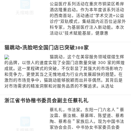
公益医疗系列活动在重庆市铜梁区希岸
酒店隆重启动。作为本年度该系列活动
的西南首站，活动通过"学术交流+公益
诊疗"双轨模式，集结国内近百位泌尿外
科专家，为基层医疗注入新动能。本次
活动以"技术赋能基层，健康惠
猫跳动•洗脸吧全国门店已突破300家
猫跳动，这个在美容服务领域熠熠生辉
的品牌，以惊人的速度实现了全国门店数量突破 300 家的辉煌
成就。这一里程碑式的突破，不仅彰显了其强大的市场影响力
和竞争力，更使其当之无愧地成为行业内发展超快的翘楚。在
激烈的市场竞争中，猫跳动能够脱颖而出并非偶然。其背后是
对市场需求的精准洞察和对服务品质的不懈追求。从选址
浙江省书协楷书委员会副主任蔡礼礼
蔡礼礼，书法家。东阳一门六名人＂蔡
汝霖、蔡汝楫、蔡慕晖、陈望道、蔡希
陶、蔡希岳＂家族后人。现为中国书法
家协会会员、中书协女书家委员会委