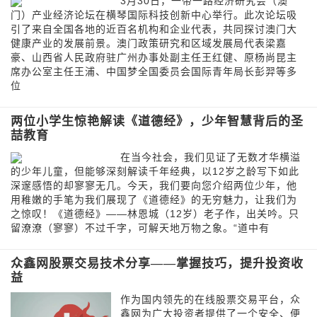
3月30日，一带一路经济研究会（澳
门）产业经济论坛在横琴国际科技创新中心举行。此次论坛吸
引了来自全国各地的近百名机构和企业代表，共同探讨澳门大
健康产业的发展前景。澳门政策研究和区域发展局代表梁嘉
豪、山西省人民政府驻广州办事处副主任王红健、原杨尚昆主
席办公室主任王浦、中国梦全国委员会国际青年局长彭羿等多
位
两位小学生惊艳解读《道德经》，少年智慧背后的圣
喆教育
在当今社会，我们见证了无数才华横溢
的少年儿童，但能够深刻解读千年经典，以12岁之龄写下如此
深邃感悟的却寥寥无几。今天，我们要向您介绍两位少年，他
用稚嫩的手笔为我们展现了《道德经》的无穷魅力，让我们为
之惊叹！《道德经》——林恩城（12岁）老子作，出关吟。只
留潦潦（寥寥）不过千字，可解天地万物之象。“道中有
众鑫网股票交易技术分享——掌握技巧，提升投资收
益
作为国内领先的在线股票交易平台，众
鑫网为广大投资者提供了一个安全、便